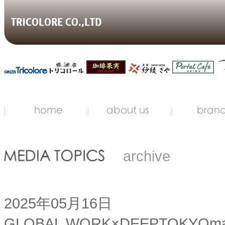
archive
2025年05月16日
GLOBAL WORK×DEEPTOK