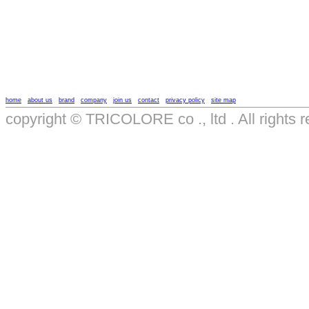
home
about us
brand
company
join us
contact
privacy policy
site map
copyright © TRICOLORE co ., ltd . All rights r